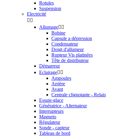
Rotules
Suspension
Electricité


Allumage


Bobine
Capsule a dépression
Condensateur
Doigt d'allumeur
Rupteur Vis platinées
Tête de distributeur
Démarreur
Eclairage


Ampoules
Arrière
Avant
Centrale clignotante - Relais
Essuie-glace
Génératrice - Alternateur
Interrupteurs
Magneto
Régulateur
Sonde - capteur
Tableau de bord