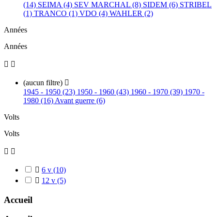
(14)
SEIMA (4)
SEV MARCHAL (8)
SIDEM (6)
STRIBEL
(1)
TRANCO (1)
VDO (4)
WAHLER (2)
Années
Années


(aucun filtre)

1945 - 1950 (23)
1950 - 1960 (43)
1960 - 1970 (39)
1970 -
1980 (16)
Avant guerre (6)
Volts
Volts



6 v
(10)

12 v
(5)
Accueil