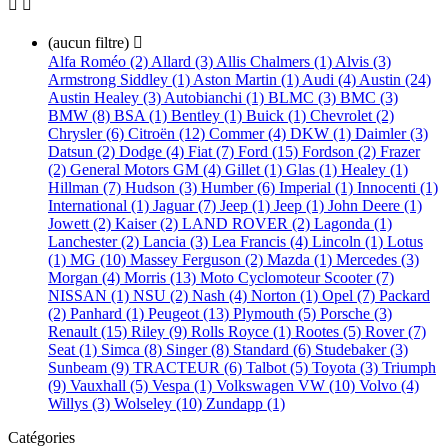


(aucun filtre)

Alfa Roméo (2)
Allard (3)
Allis Chalmers (1)
Alvis (3)
Armstrong Siddley (1)
Aston Martin (1)
Audi (4)
Austin (24)
Austin Healey (3)
Autobianchi (1)
BLMC (3)
BMC (3)
BMW (8)
BSA (1)
Bentley (1)
Buick (1)
Chevrolet (2)
Chrysler (6)
Citroën (12)
Commer (4)
DKW (1)
Daimler (3)
Datsun (2)
Dodge (4)
Fiat (7)
Ford (15)
Fordson (2)
Frazer
(2)
General Motors GM (4)
Gillet (1)
Glas (1)
Healey (1)
Hillman (7)
Hudson (3)
Humber (6)
Imperial (1)
Innocenti (1)
International (1)
Jaguar (7)
Jeep (1)
Jeep (1)
John Deere (1)
Jowett (2)
Kaiser (2)
LAND ROVER (2)
Lagonda (1)
Lanchester (2)
Lancia (3)
Lea Francis (4)
Lincoln (1)
Lotus
(1)
MG (10)
Massey Ferguson (2)
Mazda (1)
Mercedes (3)
Morgan (4)
Morris (13)
Moto Cyclomoteur Scooter (7)
NISSAN (1)
NSU (2)
Nash (4)
Norton (1)
Opel (7)
Packard
(2)
Panhard (1)
Peugeot (13)
Plymouth (5)
Porsche (3)
Renault (15)
Riley (9)
Rolls Royce (1)
Rootes (5)
Rover (7)
Seat (1)
Simca (8)
Singer (8)
Standard (6)
Studebaker (3)
Sunbeam (9)
TRACTEUR (6)
Talbot (5)
Toyota (3)
Triumph
(9)
Vauxhall (5)
Vespa (1)
Volkswagen VW (10)
Volvo (4)
Willys (3)
Wolseley (10)
Zundapp (1)
Catégories