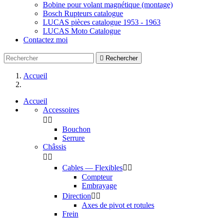
Bobine pour volant magnétique (montage)
Bosch Rupteurs catalogue
LUCAS pièces catalogue 1953 - 1963
LUCAS Moto Catalogue
Contactez moi

Rechercher
Accueil
Accueil
Accessoires


Bouchon
Serrure
Châssis


Cables — Flexibles


Compteur
Embrayage
Direction


Axes de pivot et rotules
Frein