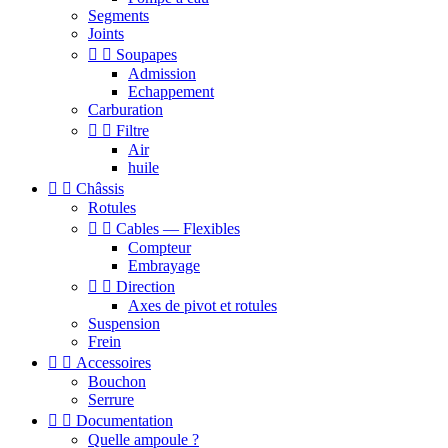
Segments
Joints


Soupapes
Admission
Echappement
Carburation


Filtre
Air
huile


Châssis
Rotules


Cables — Flexibles
Compteur
Embrayage


Direction
Axes de pivot et rotules
Suspension
Frein


Accessoires
Bouchon
Serrure


Documentation
Quelle ampoule ?