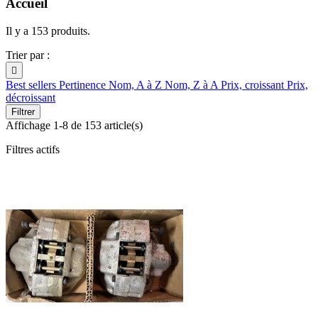
Accueil
Il y a 153 produits.
Trier par :

Best sellers
Pertinence
Nom, A à Z
Nom, Z à A
Prix, croissant
Prix,
décroissant
Filtrer
Affichage 1-8 de 153 article(s)
Filtres actifs