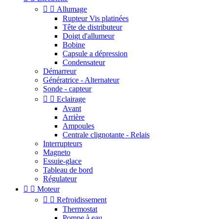


Allumage
Rupteur Vis platinées
Tête de distributeur
Doigt d'allumeur
Bobine
Capsule a dépression
Condensateur
Démarreur
Génératrice - Alternateur
Sonde - capteur


Eclairage
Avant
Arrière
Ampoules
Centrale clignotante - Relais
Interrupteurs
Magneto
Essuie-glace
Tableau de bord
Régulateur


Moteur


Refroidissement
Thermostat
Pompe à eau