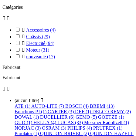
Catégories



Accessoires
(4)

Châssis
(29)

Electricité
(94)

Moteur
(31)

nouveauté
(17)
Fabricant
Fabricant


(aucun filtre)

ATE (1)
AUTO-LITE (7)
BOSCH (4)
BREMI (13)
Bouchons PJ (1)
CARTER (3)
DEF (1)
DELCO REMY (2)
DOWAL (1)
DUCELLIER (6)
GEMO (5)
GOETZE (1)
GUD (1)
HELLA (4)
LUCAS (33)
Messmer Radolfzell (1)
NORJAC (3)
OSRAM (3)
PHILIPS (4)
PRUFREX (1)
Purolator (1)
QUINTON BRIVEC (2)
QUINTON HAZELL