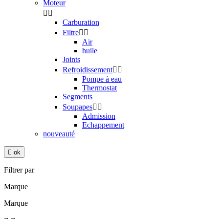
Moteur


Carburation
Filtre


Air
huile
Joints
Refroidissement


Pompe à eau
Thermostat
Segments
Soupapes


Admission
Echappement
nouveauté

ok
Filtrer par
Marque
Marque