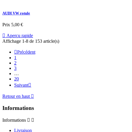
AUDI VW rotule
Prix
5,00 €

Aperçu rapide
Affichage 1-8 de 153 article(s)

Précédent
1
2
3
…
20
Suivant

Retour en haut

Informations
Informations


Livraison