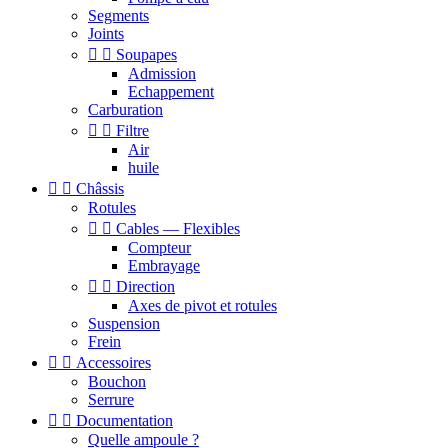
Segments
Joints


Soupapes
Admission
Echappement
Carburation


Filtre
Air
huile


Châssis
Rotules


Cables — Flexibles
Compteur
Embrayage


Direction
Axes de pivot et rotules
Suspension
Frein


Accessoires
Bouchon
Serrure


Documentation
Quelle ampoule ?