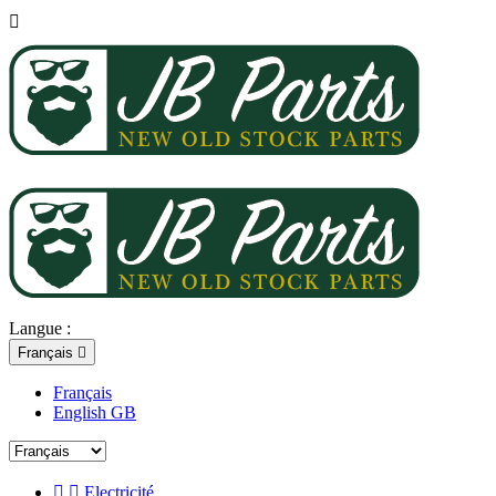

Langue :
Français

Français
English GB


Electricité