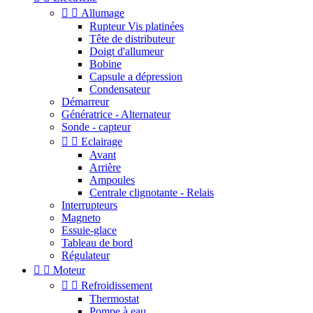


Allumage
Rupteur Vis platinées
Tête de distributeur
Doigt d'allumeur
Bobine
Capsule a dépression
Condensateur
Démarreur
Génératrice - Alternateur
Sonde - capteur


Eclairage
Avant
Arrière
Ampoules
Centrale clignotante - Relais
Interrupteurs
Magneto
Essuie-glace
Tableau de bord
Régulateur


Moteur


Refroidissement
Thermostat
Pompe à eau