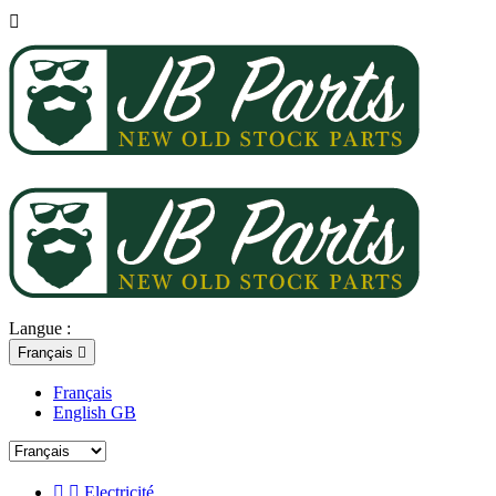

Langue :
Français

Français
English GB


Electricité