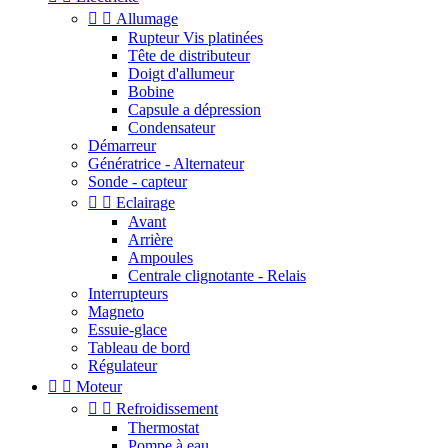


Allumage
Rupteur Vis platinées
Tête de distributeur
Doigt d'allumeur
Bobine
Capsule a dépression
Condensateur
Démarreur
Génératrice - Alternateur
Sonde - capteur


Eclairage
Avant
Arrière
Ampoules
Centrale clignotante - Relais
Interrupteurs
Magneto
Essuie-glace
Tableau de bord
Régulateur


Moteur


Refroidissement
Thermostat
Pompe à eau