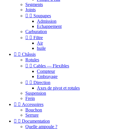
Segments
Joints


Soupapes
Admission
Echappement
Carburation


Filtre
Air
huile


Châssis
Rotules


Cables — Flexibles
Compteur
Embrayage


Direction
Axes de pivot et rotules
Suspension
Frein


Accessoires
Bouchon
Serrure


Documentation
Quelle ampoule ?