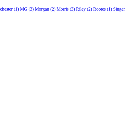
chester (1)
MG (3)
Morgan (2)
Morris (3)
Riley (2)
Rootes (1)
Singer