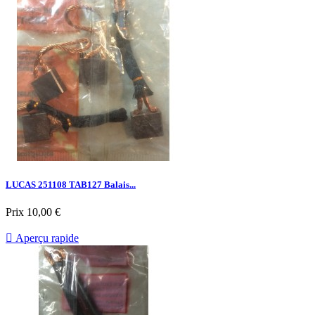
LUCAS 251108 TAB127 Balais...
Prix
10,00 €

Aperçu rapide