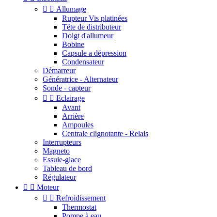


Allumage
Rupteur Vis platinées
Tête de distributeur
Doigt d'allumeur
Bobine
Capsule a dépression
Condensateur
Démarreur
Génératrice - Alternateur
Sonde - capteur


Eclairage
Avant
Arrière
Ampoules
Centrale clignotante - Relais
Interrupteurs
Magneto
Essuie-glace
Tableau de bord
Régulateur


Moteur


Refroidissement
Thermostat
Pompe à eau