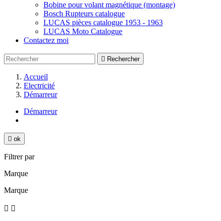
Bobine pour volant magnétique (montage)
Bosch Rupteurs catalogue
LUCAS pièces catalogue 1953 - 1963
LUCAS Moto Catalogue
Contactez moi

Rechercher
Accueil
Electricité
Démarreur
Démarreur

ok
Filtrer par
Marque
Marque

