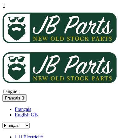

Langue :
Français

Français
English GB


Electricité