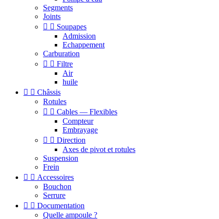
Segments
Joints


Soupapes
Admission
Echappement
Carburation


Filtre
Air
huile


Châssis
Rotules


Cables — Flexibles
Compteur
Embrayage


Direction
Axes de pivot et rotules
Suspension
Frein


Accessoires
Bouchon
Serrure


Documentation
Quelle ampoule ?