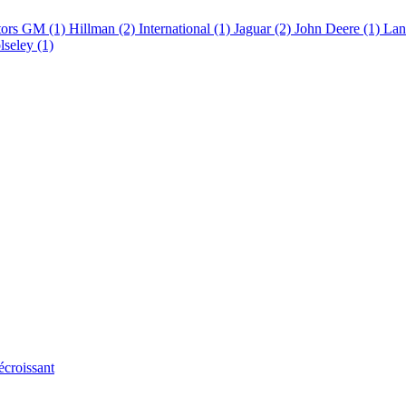
tors GM (1)
Hillman (2)
International (1)
Jaguar (2)
John Deere (1)
Lan
seley (1)
écroissant