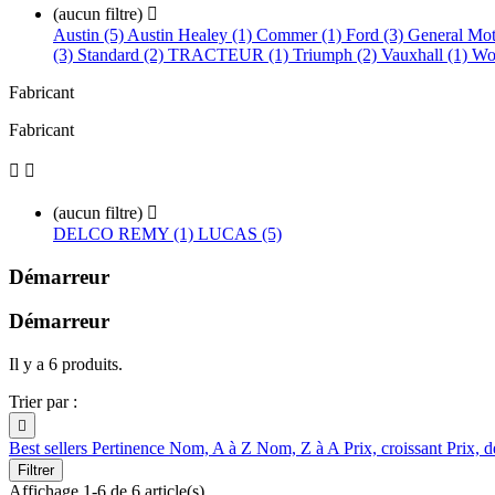
(aucun filtre)

Austin (5)
Austin Healey (1)
Commer (1)
Ford (3)
General Mo
(3)
Standard (2)
TRACTEUR (1)
Triumph (2)
Vauxhall (1)
Wol
Fabricant
Fabricant


(aucun filtre)

DELCO REMY (1)
LUCAS (5)
Démarreur
Démarreur
Il y a 6 produits.
Trier par :

Best sellers
Pertinence
Nom, A à Z
Nom, Z à A
Prix, croissant
Prix, d
Filtrer
Affichage 1-6 de 6 article(s)