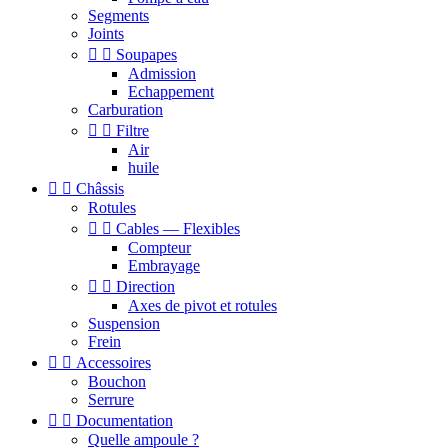
Segments
Joints


Soupapes
Admission
Echappement
Carburation


Filtre
Air
huile


Châssis
Rotules


Cables — Flexibles
Compteur
Embrayage


Direction
Axes de pivot et rotules
Suspension
Frein


Accessoires
Bouchon
Serrure


Documentation
Quelle ampoule ?