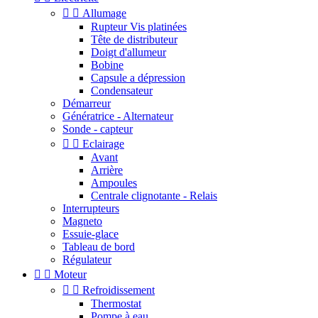


Allumage
Rupteur Vis platinées
Tête de distributeur
Doigt d'allumeur
Bobine
Capsule a dépression
Condensateur
Démarreur
Génératrice - Alternateur
Sonde - capteur


Eclairage
Avant
Arrière
Ampoules
Centrale clignotante - Relais
Interrupteurs
Magneto
Essuie-glace
Tableau de bord
Régulateur


Moteur


Refroidissement
Thermostat
Pompe à eau