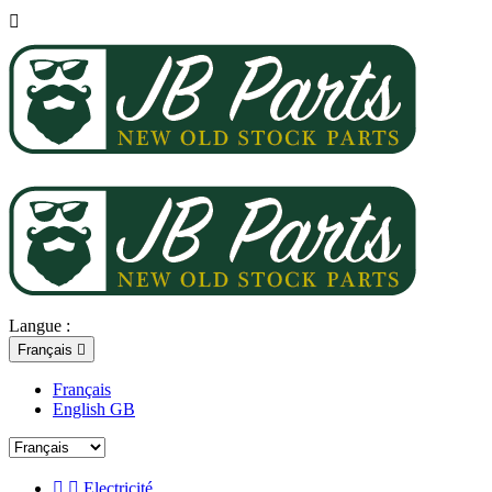

Langue :
Français

Français
English GB


Electricité