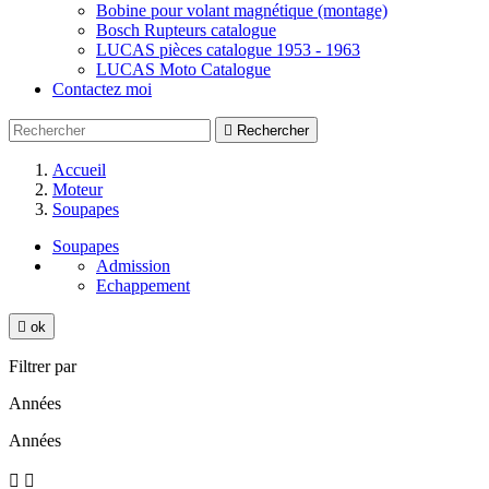
Bobine pour volant magnétique (montage)
Bosch Rupteurs catalogue
LUCAS pièces catalogue 1953 - 1963
LUCAS Moto Catalogue
Contactez moi

Rechercher
Accueil
Moteur
Soupapes
Soupapes
Admission
Echappement

ok
Filtrer par
Années
Années

