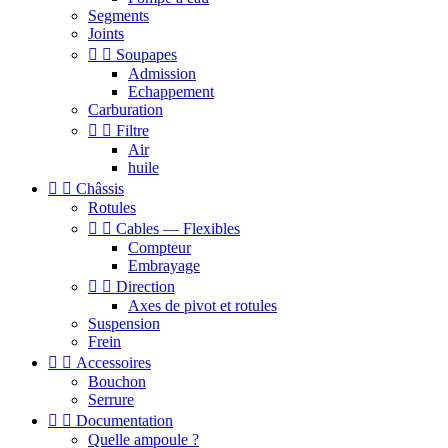
Segments
Joints


Soupapes
Admission
Echappement
Carburation


Filtre
Air
huile


Châssis
Rotules


Cables — Flexibles
Compteur
Embrayage


Direction
Axes de pivot et rotules
Suspension
Frein


Accessoires
Bouchon
Serrure


Documentation
Quelle ampoule ?