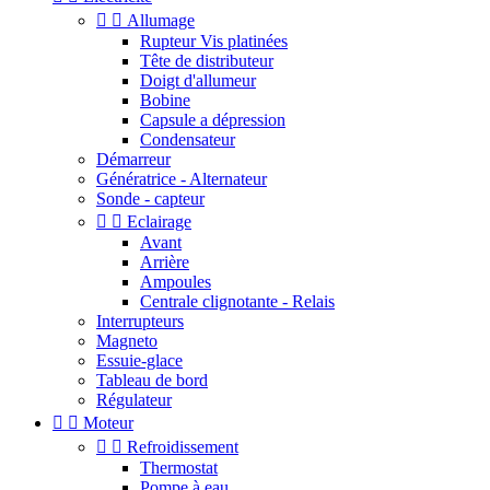


Allumage
Rupteur Vis platinées
Tête de distributeur
Doigt d'allumeur
Bobine
Capsule a dépression
Condensateur
Démarreur
Génératrice - Alternateur
Sonde - capteur


Eclairage
Avant
Arrière
Ampoules
Centrale clignotante - Relais
Interrupteurs
Magneto
Essuie-glace
Tableau de bord
Régulateur


Moteur


Refroidissement
Thermostat
Pompe à eau